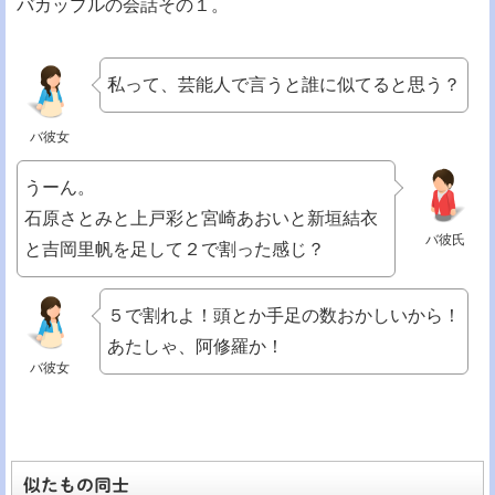
バカップルの会話その１。
私って、芸能人で言うと誰に似てると思う？
バ彼女
うーん。
石原さとみと上戸彩と宮崎あおいと新垣結衣
バ彼氏
と吉岡里帆を足して２で割った感じ？
５で割れよ！頭とか手足の数おかしいから！
あたしゃ、阿修羅か！
バ彼女
似たもの同士