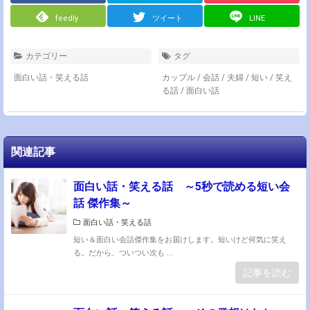
feedly
ツイート
LINE
カテゴリー
タグ
面白い話・笑える話
カップル
/
会話
/
夫婦
/
短い
/
笑え
る話
/
面白い話
関連記事
面白い話・笑える話 ～5秒で読める短い会
話 傑作集～
面白い話・笑える話
短い＆面白い会話傑作集をお届けします。短いけど何気に笑え
る。だから、ついつい次も ...
記事を読む