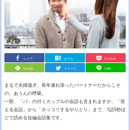
シェア
はてな
Pocket
feedly
ツイート
LINE
まるで夫婦漫才。長年連れ添ったパートナーだからこそ
の、あうんの呼吸。
一部、「バ」の付くカップルの会話も含まれますが、「笑
える会話」から「ホッコリするやりとり」まで、1話5秒ほ
どで読める短編会話集です。