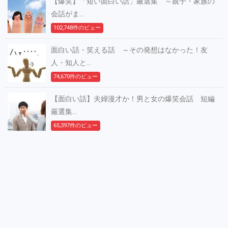
【爆笑】「短い面白い話」厳選集 ～親子・家族の
会話がま...
102,748件のビュー
面白い話・笑える話 ～その発想はなかった！友
人・知人と...
74,670件のビュー
【面白い話】夫婦漫才か！男と女の爆笑会話 短編
厳選集...
65,397件のビュー