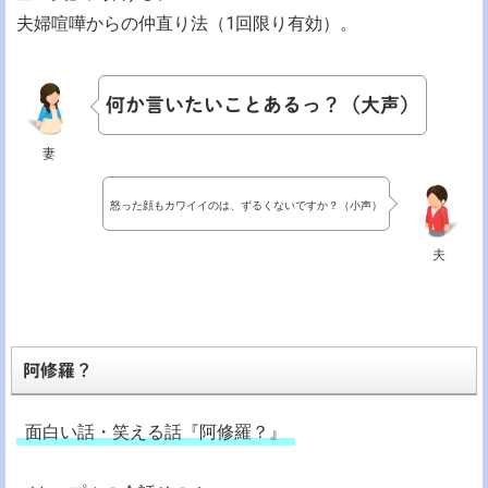
夫婦喧嘩からの仲直り法（1回限り有効）。
何か言いたいことあるっ？（大声）
妻
怒った顔もカワイイのは、ずるくないですか？（小声）
夫
阿修羅？
面白い話・笑える話『阿修羅？』