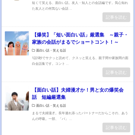
短くて笑える、面白い話。友人・知人との会話編です。気心知れ
た友人との何気ない会話 ...
記事を読む
【爆笑】「短い面白い話」厳選集 ～親子・
家族の会話がまるでショートコント！～
面白い話・笑える話
1話5秒でサクッと読めて、クスッと笑える、親子間や家族間の面
白会話集です。コント ...
記事を読む
【面白い話】夫婦漫才か！男と女の爆笑会
話 短編厳選集
面白い話・笑える話
まるで夫婦漫才。長年連れ添ったパートナーだからこその、あう
んの呼吸。一部、「バ」 ...
記事を読む